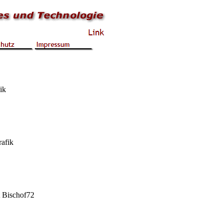
ik
rafik
t Bischof72